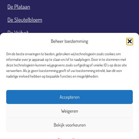
De Plataan
De Sleutelbloem
De Vrijheit
Beheer toestemming
De Westbroek
Om de beste ervaringen te bieden, gebruiken wij technologieën zoals cookies om
De Wilgeroos
informatie over je apparaat op te slaan en/of te raadplegen. Door in te stemmen met
deze technologieën kunnen wij gegevens zoals surfgedrag of unieke ID's op deze site
verwerken. Als je geen toestemming geeft of uw toestemming intrekt, kan dit een
Fourteens
nadelige invloed hebben op bepaalde functies en mogelijkheden.
Responsible disclosure
Accepteren
Responsible-disclosure
Weigeren
Bekijk voorkeuren