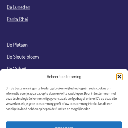
De Lunetten
Panta Rhei
De Plataan
De Sleutelbloem
De Vrijheit
Beheer toestemming
De Westbroek
Om de beste ervaringen te bieden, gebruiken wij technologieën zoals cookies om
De Wilgeroos
informatie over je apparaat op te slaan en/of te raadplegen. Door in te stemmen met
deze technologieën kunnen wij gegevens zoals surfgedrag of unieke ID's op deze site
verwerken. Als je geen toestemming geeft of uw toestemming intrekt, kan dit een
Fourteens
nadelige invloed hebben op bepaalde functies en mogelijkheden.
Responsible disclosure
Accepteren