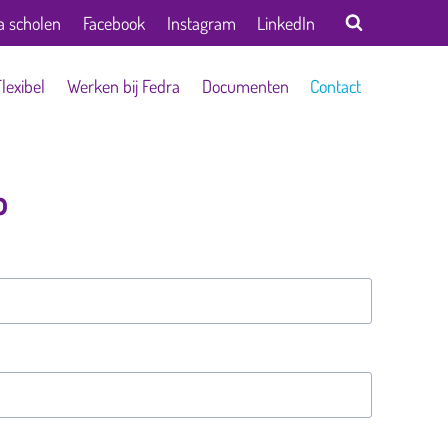
a scholen
Facebook
Instagram
LinkedIn
Flexibel
Werken bij Fedra
Documenten
Contact
p