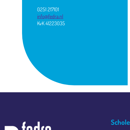
0251 217101
info@fedra.nl
KvK 41223035
Schol