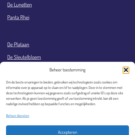
De Lunetten
Panta Rhei
De Plataan
De Sleutelbloem
De Vrijheit
Beheer toestemming
De Westbroek
Om de beste ervaringen te bieden, gebruiken wij technologieën zoals cookies om
informatie over je apparaat op te slaan en/of te raadplegen. Door in te stemmen met
deze technologieën kunnen wij gegevens zoals surfgedrag of unieke ID's op deze site
De Wilgeroos
verwerken. Als je geen toestemming geeft of uw toestemming intrekt, kan dit een
nadelige invloed hebben op bepaalde functies en mogelijkheden.
Fourteens
Beheer diensten
Responsible disclosure
Accepteren