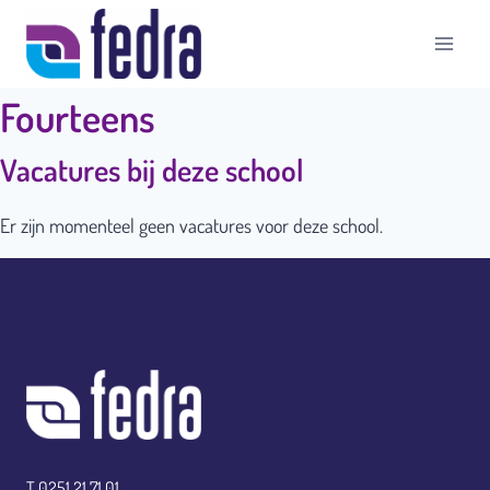
Doorgaan
naar
inhoud
Fourteens
Vacatures bij deze school
Er zijn momenteel geen vacatures voor deze school.
T 0251 21 71 01