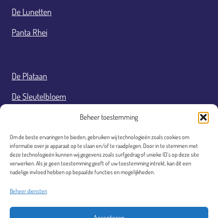
De Lunetten
Panta Rhei
De Plataan
De Sleutelbloem
De Vrijheit
Beheer toestemming
De Westbroek
Om de beste ervaringen te bieden, gebruiken wij technologieën zoals cookies om
informatie over je apparaat op te slaan en/of te raadplegen. Door in te stemmen met
deze technologieën kunnen wij gegevens zoals surfgedrag of unieke ID's op deze site
De Wilgeroos
verwerken. Als je geen toestemming geeft of uw toestemming intrekt, kan dit een
nadelige invloed hebben op bepaalde functies en mogelijkheden.
Fourteens
Beheer diensten
Responsible disclosure
Accepteren